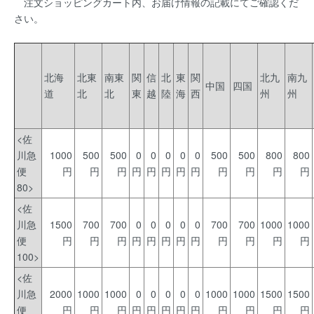
注文ショッピングカート内、お届け情報の記載にてご確認くだ
さい。
北海
北東
南東
関
信
北
東
関
北九
南九
中国
四国
道
北
北
東
越
陸
海
西
州
州
<佐
川急
1000
500
500
0
0
0
0
0
500
500
800
800
便
円
円
円
円
円
円
円
円
円
円
円
円
80>
<佐
川急
1500
700
700
0
0
0
0
0
700
700
1000
1000
便
円
円
円
円
円
円
円
円
円
円
円
円
100>
<佐
川急
2000
1000
1000
0
0
0
0
0
1000
1000
1500
1500
便
円
円
円
円
円
円
円
円
円
円
円
円