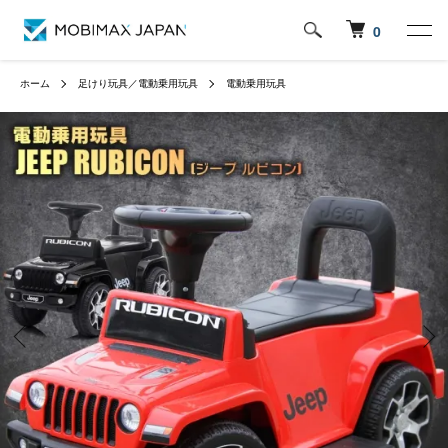
0
ホーム
足けり玩具／電動乗用玩具
電動乗用玩具