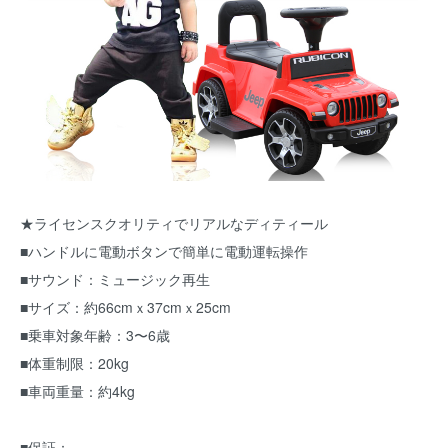
★ライセンスクオリティでリアルなディティール
■ハンドルに電動ボタンで簡単に電動運転操作
■サウンド：ミュージック再生
■サイズ：約66cmｘ37cmｘ25cm
■乗車対象年齢：3〜6歳
■体重制限：20kg
■車両重量：約4kg
■保証：