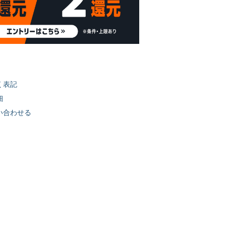
く表記
細
い合わせる