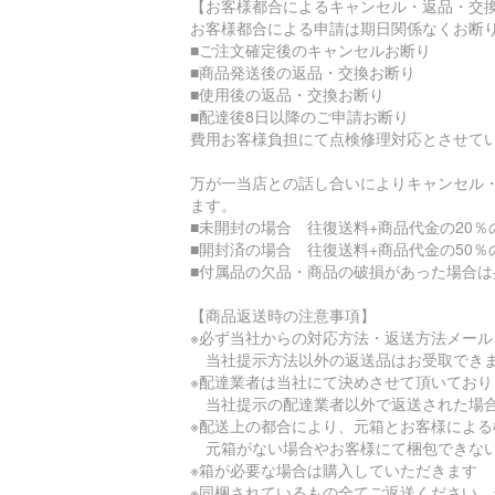
【お客様都合によるキャンセル・返品・交
お客様都合による申請は期日関係なくお断
■ご注文確定後のキャンセルお断り
■商品発送後の返品・交換お断り
■使用後の返品・交換お断り
■配達後8日以降のご申請お断り
費用お客様負担にて点検修理対応とさせて
万が一当店との話し合いによりキャンセル
ます。
■未開封の場合 往復送料+商品代金の20％
■開封済の場合 往復送料+商品代金の50％
■付属品の欠品・商品の破損があった場合
【商品返送時の注意事項】
※必ず当社からの対応方法・返送方法メー
当社提示方法以外の返送品はお受取でき
※配達業者は当社にて決めさせて頂いており
当社提示の配達業者以外で返送された場合
※配送上の都合により、元箱とお客様によ
元箱がない場合やお客様にて梱包できない
※箱が必要な場合は購入していただきます
※同梱されているもの全てご返送ください