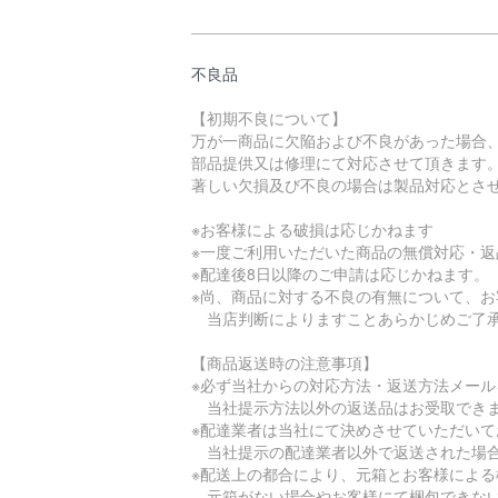
不良品
【初期不良について】
万が一商品に欠陥および不良があった場合
部品提供又は修理にて対応させて頂きます
著しい欠損及び不良の場合は製品対応とさ
※お客様による破損は応じかねます
※一度ご利用いただいた商品の無償対応・
※配達後8日以降のご申請は応じかねます。
※尚、商品に対する不良の有無について、
当店判断によりますことあらかじめご了
【商品返送時の注意事項】
※必ず当社からの対応方法・返送方法メー
当社提示方法以外の返送品はお受取でき
※配達業者は当社にて決めさせていただいて
当社提示の配達業者以外で返送された場合
※配送上の都合により、元箱とお客様によ
元箱がない場合やお客様にて梱包できない