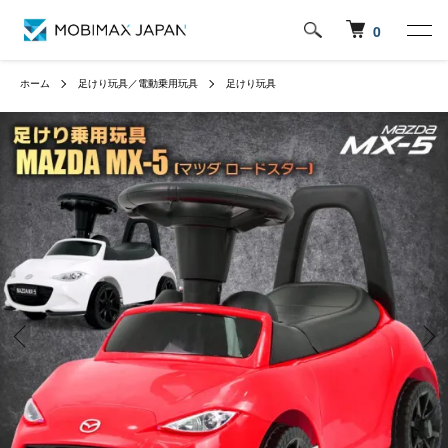
0
ホーム
足けり玩具／電動乗用玩具
足けり玩具