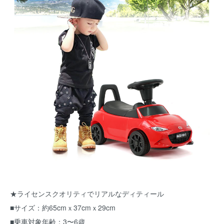
★ライセンスクオリティでリアルなディティール
■サイズ：約65cmｘ37cmｘ29cm
■乗車対象年齢：3〜6歳