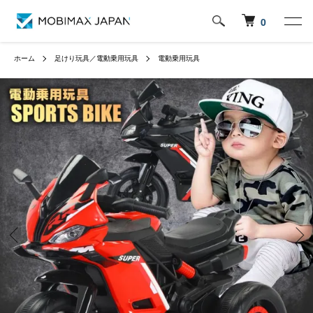
0
ホーム
足けり玩具／電動乗用玩具
電動乗用玩具