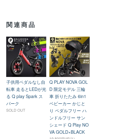
関連商品
子供用ペダルなし自
Q PLAY NOVA GOL
転車 走るとLEDが光
D 限定モデル 三輪
る Q play Spark ス
車 折りたたみ 6in1
パーク
ベビーカー かじと
SOLD OUT
り ペダルフリー ハ
ンドルフリー サン
シェード Q Play NO
VA GOLD×BLACK
19,800円(税込)