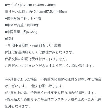
■サイズ：約70cmｘ94cmｘ45cm
折りたたみ時：約40.4cm×57.5cm×45cm
■乗車対象年齢：1〜4歳
■車体耐荷重：約30kg
■車両重量：約6.65kg
■保証
＜初期不良期間＞商品到着より1週間
保証は部品供給もしくは修理のみとなります。
代品交換の対応は受け付けておりません。
ご理解の上ご注文いただきますよう宜しくお願い致します。
※不具合があった場合、不良箇所の画像の送付をお願いする場合
がございます。ご協力お願い致します。
※品質向上の為、予告無く仕様変更を行う場合が御座います。
※輸入品のため擦りキズ等及びプラスチック成型上のへこみは保
証外となります。