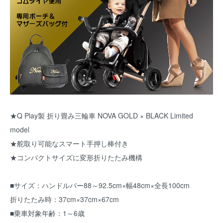
★Q Play製 折り畳み三輪車 NOVA GOLD × BLACK Limited
model
★舵取り可能なスマート手押し棒付き
★コンパクトサイズに変形折りたたみ機構
■サイズ：ハンドルバー88～92.5cm×幅48cm×全長100cm
折りたたみ時：37cm×37cm×67cm
■乗車対象年齢：1～6歳