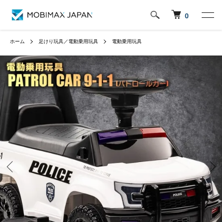
0
ホーム
足けり玩具／電動乗用玩具
電動乗用玩具