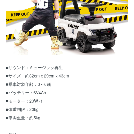
■サウンド：ミュージック再生
■サイズ：約62cmｘ29cmｘ43cm
■乗車対象年齢：3～6歳
■バッテリー：6V4Ah
■モーター：20W×1
■体重制限：20kg
■車両重量：約5kg