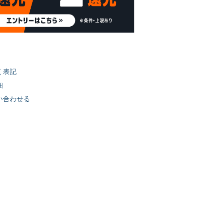
く表記
細
い合わせる