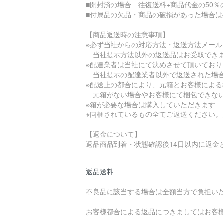
■開封済の場合 往復送料+商品代金の50％
■付属品の欠品・商品の破損があった場合
【商品返送時の注意事項】
※必ず当社からの対応方法・返送方法メー
当社提示方法以外の返送品はお受取でき
※配達業者は当社にて決めさせて頂いており
当社提示の配達業者以外で返送された場合
※配送上の都合により、元箱とお客様によ
元箱がない場合やお客様にて梱包できない
※箱が必要な場合は購入していただきます
※同梱されているもの全てご返送ください
【返金について】
返品商品到着・状態確認後14日以内に返金
返品送料
不良品に該当する場合は全額当方で負担い
お客様都合による返品につきましてはお客