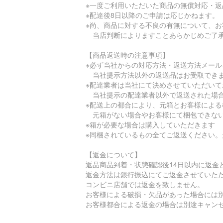
※一度ご利用いただいた商品の無償対応・
※配達後8日以降のご申請は応じかねます。
※尚、商品に対する不良の有無について、
当店判断によりますことあらかじめご了
【商品返送時の注意事項】
※必ず当社からの対応方法・返送方法メー
当社提示方法以外の返送品はお受取でき
※配達業者は当社にて決めさせていただいて
当社提示の配達業者以外で返送された場合
※配送上の都合により、元箱とお客様によ
元箱がない場合やお客様にて梱包できない
※箱が必要な場合は購入していただきます
※同梱されているもの全てご返送ください
【返金について】
返品商品到着・状態確認後14日以内に返金
返金方法は銀行振込にてご返金させていた
コンビニ店舗では返金を致しません。
お客様による破損・欠品があった場合には
お客様都合による返金の場合は別途キャン